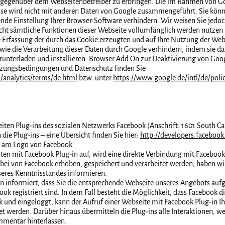
 gegenüber dem Webseitenbetreiber zu erbringen. Die im Rahmen von Go
sse wird nicht mit anderen Daten von Google zusammengeführt. Sie könn
nde Einstellung Ihrer Browser-Software verhindern. Wir weisen Sie jedoch
icht sämtliche Funktionen dieser Webseite vollumfänglich werden nutzen
e Erfassung der durch das Cookie erzeugten und auf Ihre Nutzung der Web
owie die Verarbeitung dieser Daten durch Google verhindern, indem sie d
unterladen und installieren:
Browser Add On zur Deaktivierung von Goog
zungsbedingungen und Datenschutz finden Sie
analytics/terms/de.html
bzw. unter
https://www.google.de/intl/de/polic
ten Plug-ins des sozialen Netzwerks Facebook (Anschrift: 1601 South Cal
die Plug-ins – eine Übersicht finden Sie hier:
http://developers.facebook
er am Logo von Facebook.
ten mit Facebook Plug-in auf, wird eine direkte Verbindung mit Facebook
bei von Facebook erhoben, gespeichert und verarbeitet werden, haben wi
seres Kenntnisstandes informieren.
n informiert, dass Sie die entsprechende Webseite unseres Angebots aufg
book registriert sind. In dem Fall besteht die Möglichkeit, dass Facebook di
k und eingeloggt, kann der Aufruf einer Webseite mit Facebook Plug-in 
 werden. Darüber hinaus übermitteln die Plug-ins alle Interaktionen, we
mmentar hinterlassen.