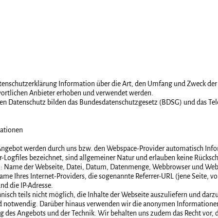
atenschutzerklärung Information über die Art, den Umfang und Zweck d
wortlichen Anbieter erhoben und verwendet werden.
den Datenschutz bilden das Bundesdatenschutzgesetz (BDSG) und das T
mationen
 Angebot werden durch uns bzw. den Webspace-Provider automatisch Infor
r-Logfiles bezeichnet, sind allgemeiner Natur und erlauben keine Rückschl
m: Name der Webseite, Datei, Datum, Datenmenge, Webbrowser und Web
e Ihres Internet-Providers, die sogenannte Referrer-URL (jene Seite, von
nd die IP-Adresse.
isch teils nicht möglich, die Inhalte der Webseite auszuliefern und darzus
 notwendig. Darüber hinaus verwenden wir die anonymen Informationen f
g des Angebots und der Technik. Wir behalten uns zudem das Recht vor, di