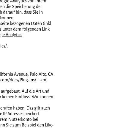
ogle Analytics von Ihrem
en die Speicherung der
 darauf hin, dass Sie in
 können.
seite bezogenen Daten (inkl.
as unter dem folgenden Link
le Analytics
.
ies/
.
ifornia Avenue, Palo Alto, CA
.com/docs/Plug-ins/
– am
 aufgebaut. Auf die Art und
r keinen Einfluss. Wir können
erufen haben. Das gilt auch
e IP-Adresse speichert.
Ihrem Nutzerkonto bei
nn Sie zum Beispiel den Like-