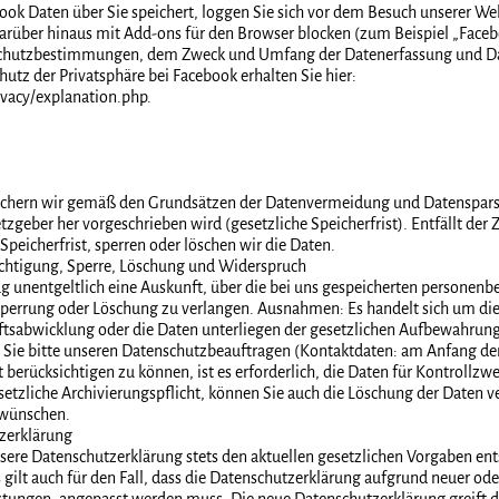
ok Daten über Sie speichert, loggen Sie sich vor dem Besuch unserer Web
darüber hinaus mit Add-ons für den Browser blocken (zum Beispiel „Faceb
schutzbestimmungen, dem Zweck und Umfang der Datenerfassung und Da
utz der Privatsphäre bei Facebook erhalten Sie hier:
vacy/explanation.php.
chern wir gemäß den Grundsätzen der Datenvermeidung und Datensparsa
etzgeber her vorgeschrieben wird (gesetzliche Speicherfrist). Entfällt de
Speicherfrist, sperren oder löschen wir die Daten.
richtigung, Sperre, Löschung und Widerspruch
ag unentgeltlich eine Auskunft, über die bei uns gespeicherten persone
Sperrung oder Löschung zu verlangen. Ausnahmen: Es handelt sich um di
tsabwicklung oder die Daten unterliegen der gesetzlichen Aufbewahrung
n Sie bitte unseren Datenschutzbeauftragen (Kontaktdaten: am
Anfang
der
berücksichtigen zu können, ist es erforderlich, die Daten für Kontrollzwe
setzliche Archivierungspflicht, können Sie auch die Löschung der Daten v
s wünschen.
zerklärung
ere Datenschutzerklärung stets den aktuellen gesetzlichen Vorgaben ents
 gilt auch für den Fall, dass die Datenschutzerklärung aufgrund neuer ode