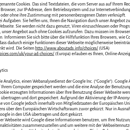
enannte Cookies. Das sind Textdateien, die vom Server aus auf Ihrem Rec
Browser, zur IP-Adresse, dem Betriebssystem und zur Internetverbindun
en oder ohne ihre Zustimmung mit personenbezogenen Daten verknüpft.
ei Aufgaben. Sie helfen uns, Ihnen die Navigation durch unser Angebot z
Webseite. Sie werden nicht dazu genutzt, Viren einzuschleusen oder Prog
, unser Angebot auch ohne Cookies aufzurufen. Dazu müssen im Browser
. Informieren Sie sich bitte über die Hilfsfunktion Ihres Browsers, wie C
 dass dadurch einige Funktionen dieser Webseite möglicherweise beeinträ
kt wird. Die Seiten
http://www.aboutads.info/choices/
(USA)
oices.com/uk/your-ad-choices/
(Europa) erlauben es Ihnen, Online-Anzei
tics
 Analytics, einen Webanalysedienst der Google Inc. (“Google”). Google 
uf Ihrem Computer gespeichert werden und die eine Analyse der Benutzun
ookie erzeugten Informationen über Ihre Benutzung dieser Webseite werd
 übertragen und dort gespeichert. Aufgrund der Aktivierung der IP-Anony
sse von Google jedoch innerhalb von Mitgliedstaaten der Europäischen Un
s über den Europäischen Wirtschaftsraum zuvor gekürzt. Nur in Ausnahm
Google in den USA übertragen und dort gekürzt.
eser Webseite wird Google diese Informationen benutzen, um Ihre Nutzu
enaktivitäten zusammenzustellen und um weitere mit der Webseitennutz