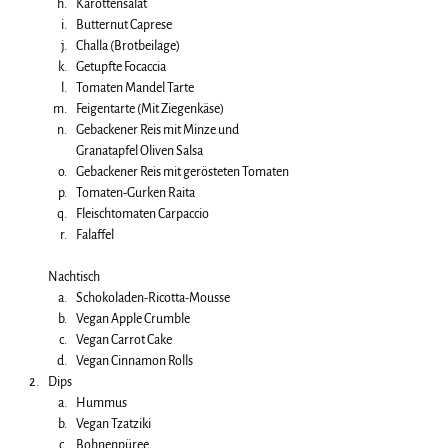
Karottensalat
Butternut Caprese
Challa (Brotbeilage)
Getupfte Focaccia
Tomaten Mandel Tarte
Feigentarte (Mit Ziegenkäse)
Gebackener Reis mit Minze und 
Granatapfel Oliven Salsa
Gebackener Reis mit gerösteten Tomaten
Tomaten-Gurken Raita
Fleischtomaten Carpaccio
Falaffel
Nachtisch
Schokoladen-Ricotta-Mousse
Vegan Apple Crumble
Vegan Carrot Cake
Vegan Cinnamon Rolls
Dips
Hummus
Vegan Tzatziki
Bohnenpüree