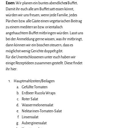
Essen: 
Wir planen ein buntes abendliche
s 
Buffet
. 
Damit ihr euch alle am Buffet satt essen könnt, 
würden wir uns freuen, wenn jede Familie, jedes 
Pärchen bzw. alle Gäste einen vegetarischen Beitrag 
zu einem mediterran bzw. orientalisch 
angehauchtem Buffet mitbringen würden. Lasst uns 
bei der Anmeldung gerne wissen, was ihr mitbringt, 
dann können wir ein bisschen steuern, dass es 
möglichst wenig Gerichte doppelt gibt. 
Für die Unentschlossenen unter euch haben wir 
einige Rezeptideen zusammen gestellt. Diese findet 
ihr hier:
Hauptmahlzeiten/Beilagen
Gefüllte Tomaten
Erdbeer Rucola Wraps
Roter Salat
Wassermelonensalat
Nektarinen-Tomaten-Salat
Linsensalat
Auberginensalat