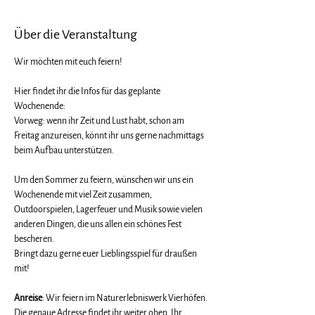
Über die Veranstaltung
Wir möchten mit euch feiern! 
Hier findet ihr die Infos für das geplante 
Wochenende:
Vorweg: wenn ihr Zeit und Lust habt, schon am 
Freitag anzureisen, könnt ihr uns gerne nachmittags 
beim Aufbau unterstützen. 
Um den Sommer zu feiern, wünschen wir uns ein 
Wochenende mit viel Zeit zusammen, 
Outdoorspielen, Lagerfeuer und Musik sowie vielen 
anderen Dingen, die uns allen ein schönes Fest 
bescheren.
Bringt dazu gerne euer Lieblingsspiel für draußen 
mit!
Anreise
: Wir feiern im Naturerlebniswerk Vierhöfen. 
Die genaue Adresse findet ihr weiter oben. Ihr 