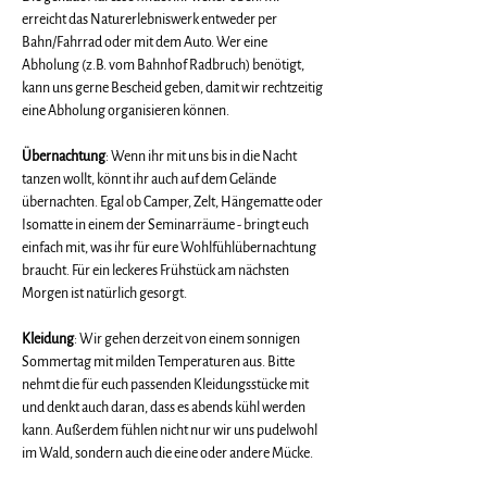
erreicht das Naturerlebniswerk entweder per 
Bahn/Fahrrad oder mit dem Auto. Wer eine 
Abholung (z.B. vom Bahnhof Radbruch) benötigt, 
kann uns gerne Bescheid geben, damit wir rechtzeitig 
eine Abholung organisieren können. 
Übernachtung
: Wenn ihr mit uns bis in die Nacht 
tanzen wollt, könnt ihr auch auf dem Gelände 
übernachten. Egal ob Camper, Zelt, Hängematte oder 
Isomatte in einem der Seminarräume - bringt euch 
einfach mit, was ihr für eure Wohlfühlübernachtung 
braucht. Für ein leckeres Frühstück am nächsten 
Morgen ist natürlich gesorgt. 
Kleidung
: Wir gehen derzeit von einem sonnigen 
Sommertag mit milden Temperaturen aus. Bitte 
nehmt die für euch passenden Kleidungsstücke mit 
und denkt auch daran, dass es abends kühl werden 
kann. Außerdem fühlen nicht nur wir uns pudelwohl 
im Wald, sondern auch die eine oder andere Mücke.