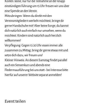
Kosten: keine, nur für die Teilnahme an der knapp 
einstündigen Führung um 15 Uhr freuen wir uns über 
eine Spende an den Verein.
Mitzubringen: Wenn du direkt mit den 
Vereinsmitgliedern werkeln möchtest, bringe dir 
gerne Handschuhe mit! Aber keine Sorge, du kannst 
dich natürlich auch einfach nur umsehen, wenn du 
möchtest. Kindern sind natürlich auch herzlich 
willkommen! 
Verpflegung: Gegen 13.30 Uhr essen immer alle 
zusammen zu Mittag, bring dir gerne etwas mit und 
setze dich dazu, wir freuen uns! 
Kleiner Hinweis: An diesem Samstag findet parallel 
auch ein Sensenkurs und abends eine 
Fledermausführung bei uns statt - bei Interesse bitte 
hierfür auf unserer Website separat anmelden! 
Event teilen